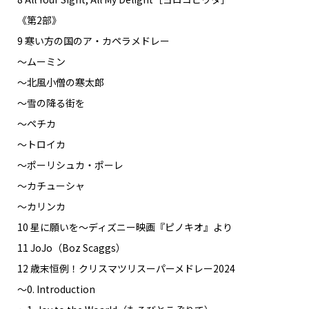
《第2部》
9 寒い方の国のア・カペラメドレー
〜ムーミン
〜北風小僧の寒太郎
〜雪の降る街を
〜ペチカ
〜トロイカ
〜ポーリシュカ・ポーレ
〜カチューシャ
〜カリンカ
10 星に願いを〜ディズニー映画『ピノキオ』より
11 JoJo（Boz Scaggs）
12 歳末恒例！クリスマツリスーパーメドレー2024
〜0. Introduction