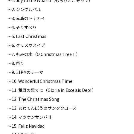
〜1. Joy to the Woarld（もろびとこぞりて）
〜2. ジングルベル
〜3. 赤鼻のトナカイ
〜4. そりすべり
〜5. Last Christmas
〜6. クリスマスイブ
〜7. もみの木（O Christmas Tree！）
〜8. 祭り
〜9. 11PMのテーマ
〜10. Wonderful Christmas Time
〜11. 荒野の果てに（Gloria in Excelsis Deo! ）
〜12. The Christmas Song
〜13. あわてんぼうのサンタクロース
〜14. マツケンサンバ II
〜15. Feliz Navidad