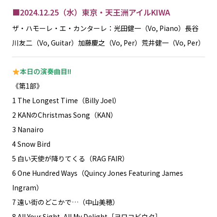
■2024.12.25（水）東京・天王洲アイルKIWA
ザ・ハモーレ・エ・カンターレ：光田健一（Vo, Piano）長谷
川友二（Vo, Guitar）加藤慶之（Vo, Per）荒井健一（Vo, Per）
本日の演奏曲目!!
《第1部》
1 The Longest Time（Billy Joel）
2 KANのChristmas Song（KAN）
3 Nanairo
4 Snow Bird
5 白い天使が降りてくる（RAG FAIR）
6 One Hundred Ways（Quincy Jones Featuring James
Ingram）
7 遠い街のどこかで…（中山美穂）
8 All Your Sight, All My Delight［ヨロコビウタ］