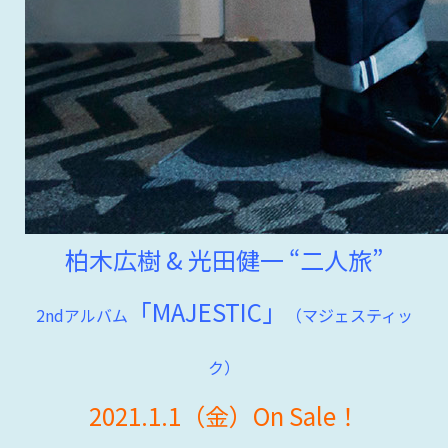
柏木広樹 & 光田健一 “二人旅”
「MAJESTIC」
2ndアルバム
（マジェスティッ
ク）
2021.1.1（金）On Sale！