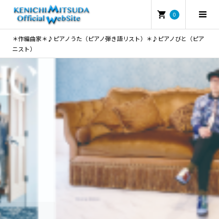
0
＊作編曲家＊♪ピアノうた（ピアノ弾き語リスト）＊♪ピアノびと（ピア
ニスト）
ようこそいらっしゃいました!!
Thank You for Coming♪