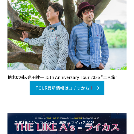
柏木広樹&光田健一 15th Anniversary Tour 2026 “二人旅”
TOUR最新情報はコチラから
THE LIKE A’s -ライカス – 年忘れライカス2025