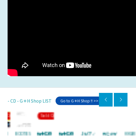


- CD - G＊H Shop LIST
Go to G＊H Shop !! >>
Sold Out
S
柏木広樹
柏木広樹
♪ピアノ
光をさが
HIKARI no
ナチュラ