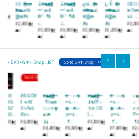
行
＆光田健
＆光田健
びと（銀
して（銀
SATO（ひ
ルマン[N
希
一“二人
一“二人
行振込ご
行振込ご
かりのさ
aturalma
）
旅”「Pa
旅”「MA
希望の
希望の
と）...
n]（銀...
r...
J...
方）
方）
¥3,000
¥2,500
税
(税
(税
¥3,000
¥3,000
¥2,600
¥1,200
(税
(税
(税
(税
込)
込)
込)
込)
込)
込)


- DVD- G＊H Shop LIST
Go to G＊H Shop !! >>
Out
M
光田健一
ザ・ハモ
光田健一
ザ・ハモ
ソロピア
♪LIVE TO
「3つの
ーレ・
♪ピアノ
ーレ・
ノ・リサ
UR 06-07
シンフォ
エ・カン
うた 202
エ・カン
イタルツ
「光をさ
ニカ
ターレ
1 ̵...
ターレ
アー
がして...
♪」...
「...
¥3,500
「...
「♪...
¥2,000
税
(税
(税
¥4,400
¥6,600
¥7,800
¥2,000
(税
(税
込)
(税
(税
込)
込)
込)
込)
込)