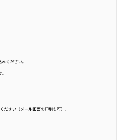
込みください。
す。
示ください（メール画面の印刷も可）。