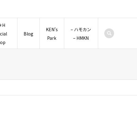
＊H
KEN’s
– ハモカン
icial
Blog
Park
– HMKN
hop