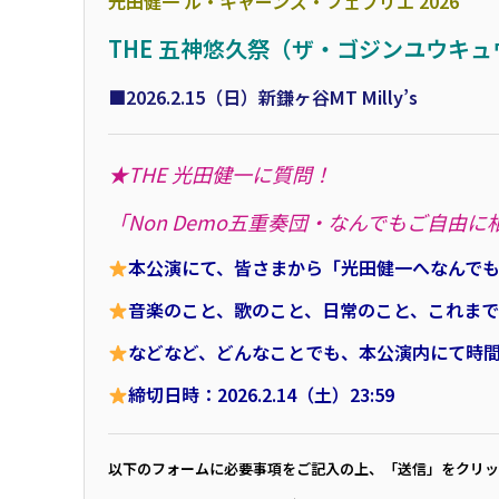
光田健一 ル・キャーンズ・フェブリエ 2026
THE 五神悠久祭（ザ・ゴジンユウキュウサ
■2026.2.15（日）新鎌ヶ谷MT Milly’s
★THE 光田健一に質問！
「Non Demo五重奏団・なんでもご自由に
本公演にて、皆さまから「光田健一へなんで
音楽のこと、歌のこと、日常のこと、これま
などなど、どんなことでも、本公演内にて時
締切日時：2026.2.14（土）23:59
以下のフォームに必要事項をご記入の上、「送信」をクリッ