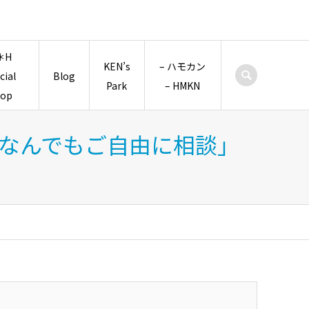
＊H
KEN’s
– ハモカン
icial
Blog
Park
– HMKN
hop
団「なんでもご自由に相談」