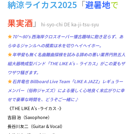
納涼ライカス2025
「
避暑地
で
果実酒
」
hi-syo-chi DE ka-ji-tsu-syu
70’〜80’s 西海岸クロスオーバー懐古趣味に飽き足らず、あ
らゆるジャンルへの模索は木を切りヘイヘイホー。
年甲斐も無く名曲難曲探検を試みる諦めの悪い業界円熟五人
組大器晩成型バンド「THE LIKE A’s – ライカス」がこの夏もザ
ワザワ騒ぎます。
石井竜也 Billboard Live Team「LIKE A JAZZ」レギュラー
メンバー（俗称ジャズズ）による優しく心地良く末広がりに幸
せで豪華な時間を、どうぞご一緒に♪
《THE LIKE A’s -ライカス -》
吉田 治（Saxophone）
長谷川友二（Guitar & Vocal）