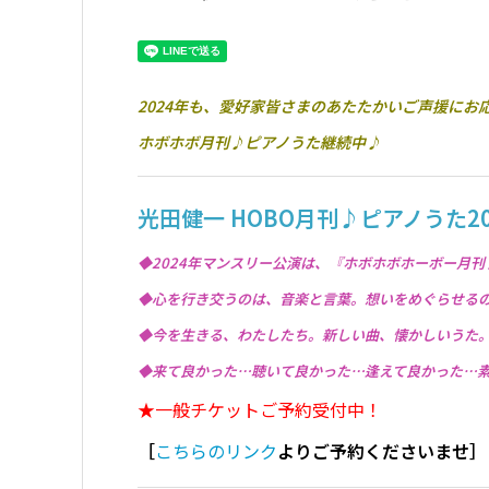
2024年も、愛好家皆さまのあたたかいご声援にお
ホボホボ月刊♪ピアノうた継続中♪
光田健一 HOBO月刊♪ピアノうた202
◆2024年マンスリー公演は、『ホボホボホーボー月
◆心を行き交うのは、音楽と言葉。想いをめぐらせる
◆今を生きる、わたしたち。新しい曲、懐かしいうた
◆来て良かった…聴いて良かった…逢えて良かった…
★一般チケットご予約受付中！
［
こちらのリンク
よりご予約くださいませ］