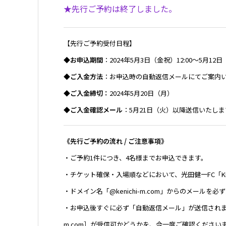
★
先行ご予約は終了しました。
【先行ご予約受付日程】
◆お申込期間
：2024年5月3日（金祝）12:00〜5月12日（
◆ご入金方法
：お申込時の自動返信メールにてご案内
◆ご入金締切：
2024年5月20日（月）
◆ご入金確認メール
：5月21日（火）以降送信いたしま
《先行ご予約の流れ / ご注意事項》
・ご予約1件につき、4名様までお申込できます。
・チケット確保・入場順などにおいて、光田健一FC「KEN
・ドメイン名「@kenichi-m.com」からのメール
・お申込後すぐに必ず「自動返信メール」が送信されます
m.com］が受信可かどうかを、今一度ご確認ください