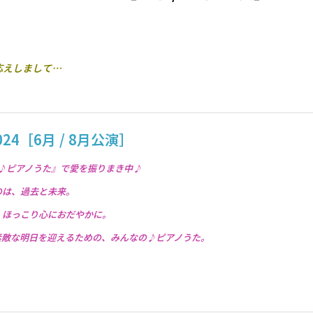
応えしまして…
4［6月 / 8月公演］
刊♪ピアノうた』で愛を振りまき中♪
のは、過去と未来。
。ほっこり心におだやかに。
素敵な明日を迎えるための、みんなの♪ピアノうた。