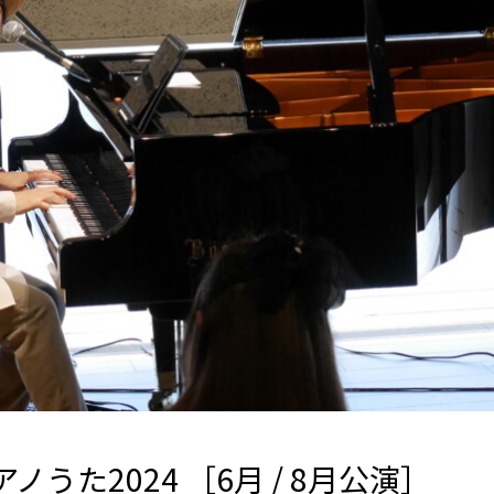
ノうた2024 ［6月 / 8月公演］