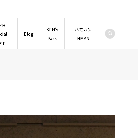
＊H
KEN’s
– ハモカン
icial
Blog
Park
– HMKN
hop