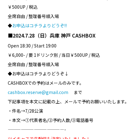
￥500UP / 税込
全席自由 / 整理番号順入場
◆
お申込はコチラよりどうぞ!!
■2024.7.28（日）兵庫 神戸 CASHBOX
Open 18:30 / Start 19:00
￥6,000- / 要 1ドリンク別 / 当日￥500UP / 税込
全席自由 / 整理番号順入場
◆お申込はコチラよりどうぞ↓
CASHBOXでの予約はメールのみです。
cashbox.reserve@gmail.com
まで
下記事項を本文に記載の上、メールで予約お願いいたします。
・件名→7/28公演
・本文→①代表者名/②予約人数/③電話番号
—————————————-
ツイキャスで生配信も決定いたしました！