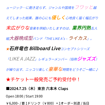
フワッと
ュージック…に飽き足らず、ジャンルや国境を
越
優しく
えてしまった結果、誰の心にも
心地良く届く幅広がり
末広がりな
業界円熟
音楽を供給いたしますのは、
五人
大器晩成型
ライカス
組
バンド「THE LIKE A’s –
」。
石井竜也 Billboard Live
★
コンセプトシリーズ
LIKE A JAZZ
ジャズズ
「
」レギュラーメンバー（俗称
）
豪華な
が繰り出す、ニッコリ楽しく
時間をどうぞご一緒に♪
★チケット一般発売ご予約受付中！
■2024.7.25（木）東京 六本木 Claps
Open 18:00 / Start 19:00
￥6,000- / 要 1ドリンク（￥800）+ 1オーダー別途 / 当日