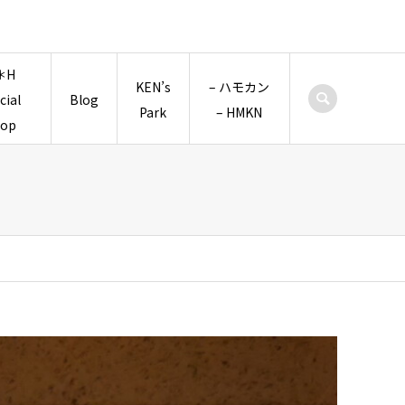
＊H
KEN’s
– ハモカン
icial
Blog
Park
– HMKN
hop