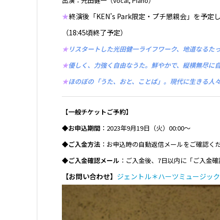
出演：光田健一（Vocal, Piano）
★
終演後「KEN’s Park限定・プチ懇親会」を予
（18:45頃終了予定）
★
リスタートした光田健一ライフワーク、地道なるたっ
★
優しく、力強く自由なうた。鮮やかで、縦横無尽に
★
ほのぼの「うた、おと、ことば」。現代に生きる人
【一般チケットご予約】
◆お申込期間
：2023年9月19日（火）00:00〜
◆ご入金方法
：お申込時の自動返信メールをご確認く
◆ご入金確認メール
：ご入金後、7日以内に「ご入金
【お問い合わせ】
ジェントル＊ハーツミュージック