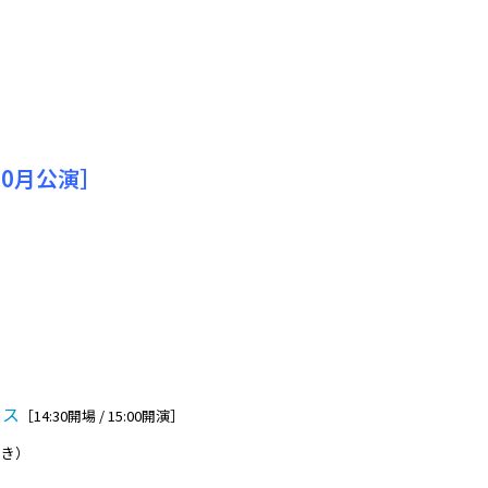
10月公演］
ウス
［14:30開場 / 15:00開演］
付き）