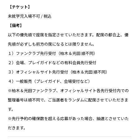
【チケット】
未就学児入場不可 / 税込
【備考】
以下の優先順で座席を指定させていただきます。配席の都合上、優
先順が必ずしも前方の席になるとは限りません。
１）ファンクラブ先行受付（柏木＆光田 順不同）
２）会場、プレイガイドなどの有料会員先行受付
３）オフィシャルサイト先行受付（柏木＆光田 順不同）
４）一般販売（プレイガイド、会場受付など）
※柏木＆光田ファンクラブ、オフィシャルサイト各先行受付内での
整理番号は順不同で、ご当選者をランダムに配席させていただきま
す。
※先行予約の確保数を超える応募があった場合、抽選とさせていた
だきます。