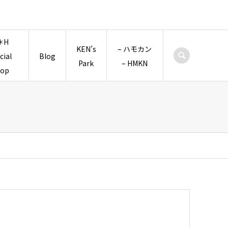
＊H
KEN’s
– ハモカン
icial
Blog
Park
– HMKN
hop