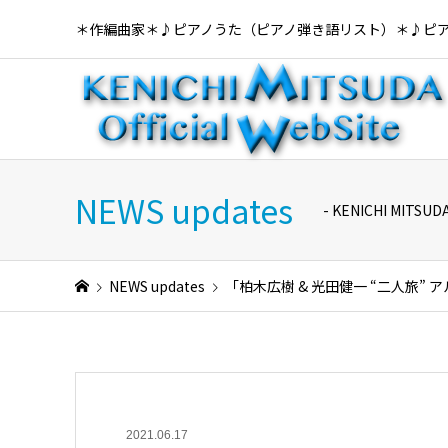
＊作編曲家＊♪ピアノうた（ピアノ弾き語リスト）＊♪ピ
NEWS updates
- KENICHI MI
NEWS updates
「柏木広樹 & 光田健一 “二人旅” 
2021.06.17