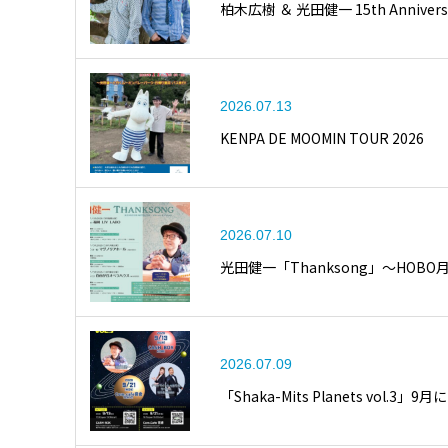
柏木広樹 ＆ 光田健一 15th Anniversa
2026.07.13
KENPA DE MOOMIN TOUR 2026
2026.07.10
光田健一「Thanksong」〜HOBO
2026.07.09
「Shaka-Mits Planets vol.3」