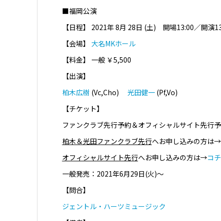
■福岡公演
【日程】 2021年
8月 28日
(土) 開場13:00／開演13
【会場】
大名MKホール
【料金】 一般 ￥5,500
【出演】
柏木広樹
(Vc,Cho)
光田健一
(Pf,Vo)
【チケット】
ファンクラブ先行予約＆オフィシャルサイト先行予約：202
柏木＆光田ファンクラブ先行
へお申し込みの方は→
オフィシャルサイト先行
へお申し込みの方は→
コチ
一般発売：2021年6月29日(火)～
【問合】
ジェントル・ハーツミュージック