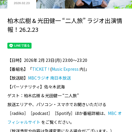
2026.02.23
柏木広樹 & 光田健一 “二人旅” ラジオ出演情
報！26.2.23
【日時】2026年 2月 23日(月) 23:00～23:20
【番組名】
「
TICKET !
(
Music Express
内)
」
【放送局】
MBCラジオ 南日本放送
【パーソナリティ】佐々木武海
ゲスト：柏木広樹 & 光田健一 “二人旅”
放送エリアや、パソコン・スマホでお聞きいただける
［radiko］［podcast］［Spotify］ほか番組詳細は、
MBC オ
フィシャルサイト
をご覧ください。
（放送予定や内容は急遽変更になる場合がございます。）