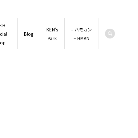
＊H
KEN’s
– ハモカン
icial
Blog
Park
– HMKN
hop