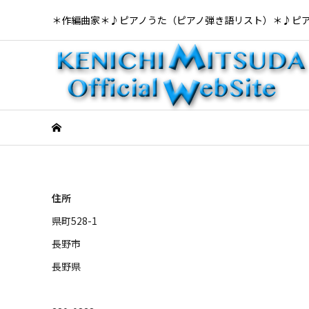
＊作編曲家＊♪ピアノうた（ピアノ弾き語リスト）＊♪ピ
住所
県町528-1
長野市
長野県