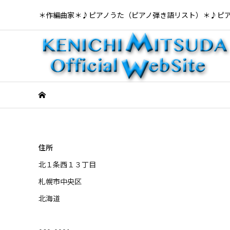
＊作編曲家＊♪ピアノうた（ピアノ弾き語リスト）＊♪ピ
住所
北１条西１３丁目
札幌市中央区
北海道