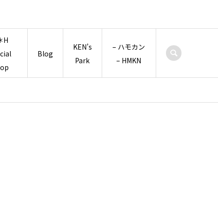
＊H
KEN’s
– ハモカン
icial
Blog
Park
– HMKN
hop