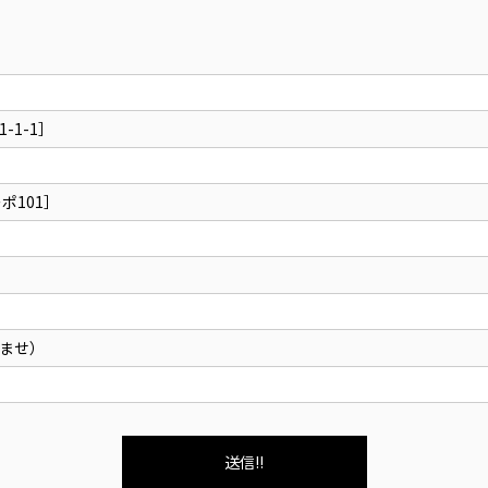
］
-1-1］
ポ101］
ませ）