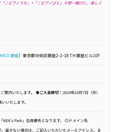
ク「♪ピアノうた」+「♪ピアノびと」十把一絡げに、楽しく
HICO 銀座
］東京都中央区銀座2-2-18 TH 銀座ビル10F
てご案内いたします。
◆ご入金締切：
2024年10月7日（月）
願いいたします。
N's Park」会員優先となります。 ◎ドメイン名
れます。届かない場合は、ご記入いただいたメールアドレス、ま