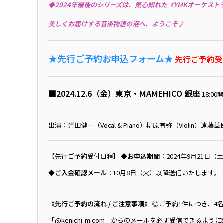
◆2024年最後のシリーズは、気心知れた《YMKオーケス
美しくお届けする音楽物語の沼へ、ようこそ♪
★先行ご予約お申込フォーム★
先行ご予約受
■2024.12.6（金）東京・MAMEHICO 銀座
18:00
出演：光田健一（Vocal & Piano）柳原有弥（Violin）遠藤益民
【先行ご予約受付日程】
◆お申込期間
：2024年9月21日（土
◆ご入金確認メール
：10月8日（火）以降送信いたします。
《先行ご予約の流れ / ご注意事項》
◎ご予約1件につき、4名
「@kenichi-m.com」からのメールを必ず受信でき