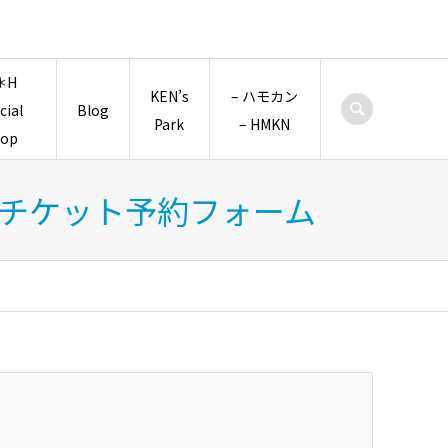
＊H
KEN’s
– ハモカン
icial
Blog
Park
– HMKN
hop
先行チケット予約フォーム