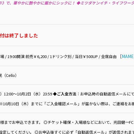
トラ》で、華やかに艶やかに厳かにシックに！ ◆ミツダケンイチ・ライフワー
付は終了しました
［
MAME
開場 / 19:00開演 前売￥6,200 / 1ドリンク別 / 当日￥500UP / 全席自由
（Cello）
）12:00〜10月2日（水）23:59
◆ご入金方法
：お申込時の自動返信メールに
 ※10月10日（木）までに「ご入金確認メール」が届かない際は、ご連絡をお
様までお申込できます。 ◎チケット確保・入場順などにおいて、光田健一FC「KE
るように設定してください。 ◎お申込後すぐに必ず「自動返信メール」が送信さ