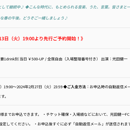
として継続中♪ ◆こんな時代に、もとめられる音楽、うた、言葉。皆さまと
な春の午後。どうぞご一緒しましょう♪
月13日（火）19:00より先行ご予約開始！》
 / 要1drink別 当日 ￥500-UP / 全席自由（入場整理番号付き） 出演：光田健一（Voc
19:00〜2024年2月27日（火）23:59
◆ご入金方法
：お申込時の自動返信メ
ます。
様までお申込できます。 ・チケット確保・入場順などにおいて、光田健一FC「KE
るように設定してください。 ・お申込後すぐに必ず「自動返信メール」が送信さ