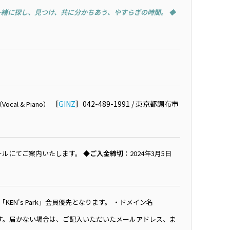
一緒に探し、見つけ、共に分かちあう、やすらぎの時間。 ◆
［
GINZ
］
042-489-1991 / 東京都調布市
al & Piano）
ールにてご案内いたします。
◆ご入金締切：
2024年3月5日
N's Park」会員優先となります。 ・ドメイン名
れます。届かない場合は、ご記入いただいたメールアドレス、ま