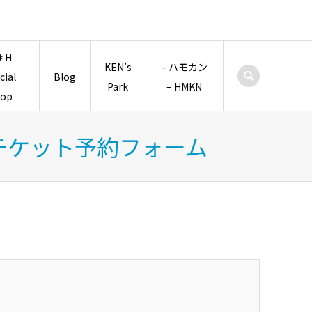
＊H
KEN’s
– ハモカン
icial
Blog
Park
– HMKN
hop
行チケット予約フォーム