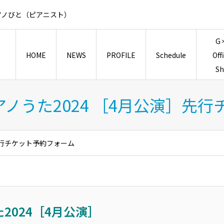
アノびと（ピアニスト）
G
HOME
NEWS
PROFILE
Schedule
Off
S
アノうた2024 ［4月公演］先
］先行チケット予約フォーム
2024［4月公演］