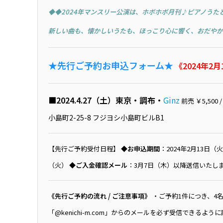
◆◆2024年マンスリー公演は、ホボホボ月刊♪ピアノうた
新しい曲も、懐かしいうたも、ほっこり心に響く、おだやか
★先行ご予約お申込フォーム★
《2024年2
■2024.4.27（土）東京・調布・
Ginz
前売 ￥5,500
小島町2-25-8 フジヨシ小島町ビルB1
【先行ご予約受付日程】
◆お申込期間
：2024年2月13日（火）
（火）
◆ご入金確認メール
：3月7日（木）以降送信いたし
《先行ご予約の流れ / ご注意事項》
・ご予約1件につき、4名
「@kenichi-m.com」からのメールを必ず受信でき