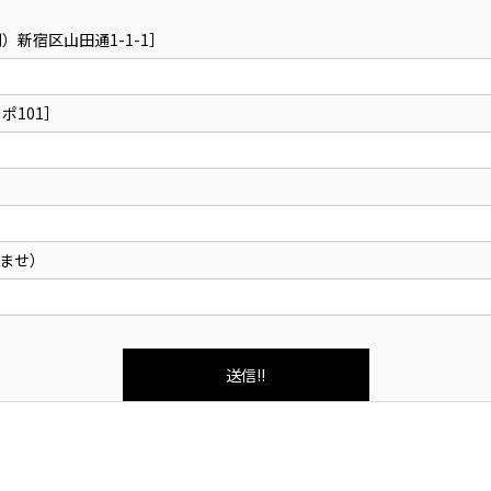
新宿区山田通1-1-1］
ポ101］
ませ）