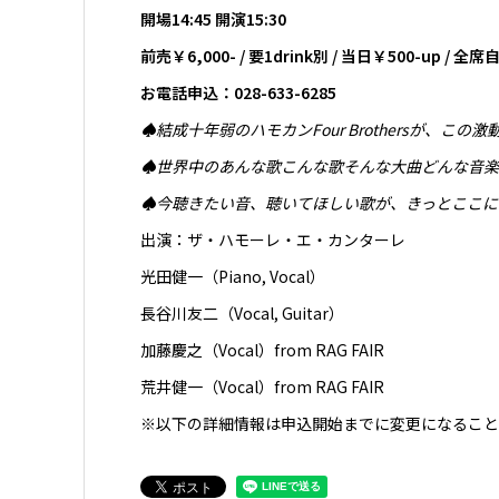
開場14:45 開演15:30
前売￥6,000- / 要1drink別 / 当日￥500-up / 
お電話申込：028-633-6285
♠結成十年弱のハモカンFour Brothersが
♠世界中のあんな歌こんな歌そんな大曲どんな音楽
♠今聴きたい音、聴いてほしい歌が、きっとここに
出演：ザ・ハモーレ・エ・カンターレ
光田健一（Piano, Vocal）
長谷川友二（Vocal, Guitar）
加藤慶之（Vocal）from RAG FAIR
荒井健一（Vocal）from RAG FAIR
※以下の詳細情報は申込開始までに変更になること