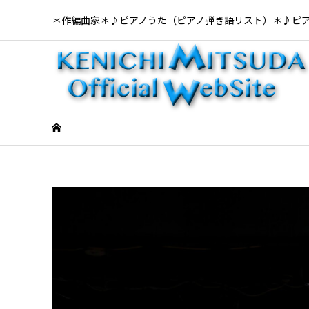
＊作編曲家＊♪ピアノうた（ピアノ弾き語リスト）＊♪ピ