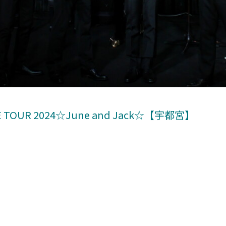
UR 2024☆June and Jack☆【宇都宮】