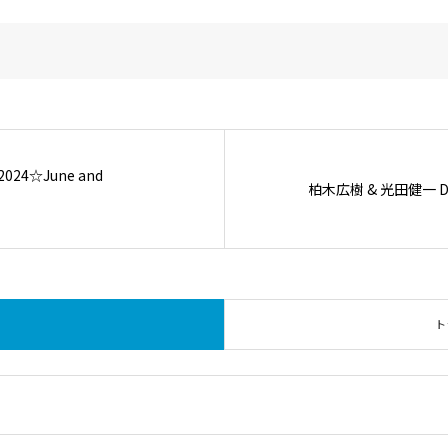
24☆June and
柏木広樹 & 光田健一 Duo
ト