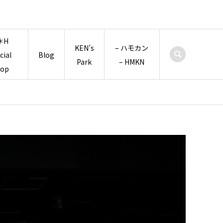
＊H
KEN’s
– ハモカン
icial
Blog
Park
– HMKN
hop