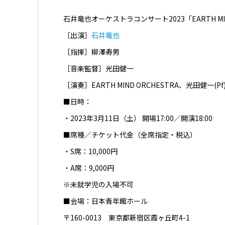
石井竜也オーケストラコンサート2023「EARTH MI
［出演］
石井竜也
［指揮］柳澤寿男
［音楽監督］光田健一
［演奏］EARTH MIND ORCHESTRA、光田健
■日時：
・2023年3月11日（土） 開場17:00／開演18:00
■席種／チケット代金（全席指定・税込）
・S席：10,000円
・A席：9,000円
※未就学児の入場不可
■会場：日本青年館ホール
〒160-0013 東京都新宿区霞ヶ丘町4-1