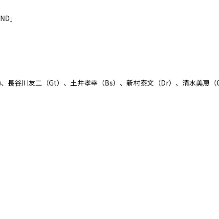
ND」
一(Pf)、長谷川友二（Gt）、土井孝幸（Bs）、新村泰文（Dr）、清水美恵（