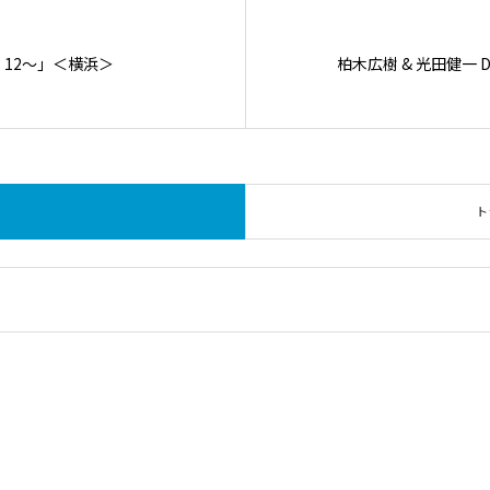
Z 12～」＜横浜＞
柏木広樹 & 光田健一 Duo
ト