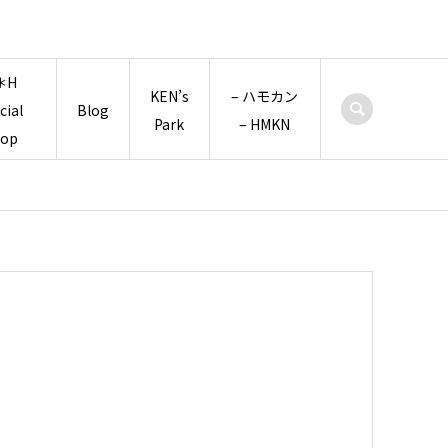
＊H
KEN’s
– ハモカン
icial
Blog
Park
– HMKN
hop