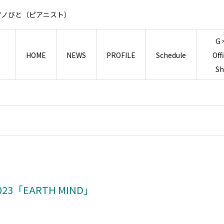
アノびと（ピアニスト）
G
HOME
NEWS
PROFILE
Schedule
Off
S
「EARTH MIND」