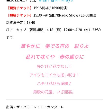
［観覧チケット］
15:15開場 / 16:00開演
［視聴チケット］
15:30〜新型配信Radio Show / 16:00開演
◎終演予定：17:40
◎アーカイブご視聴期間：4.18（月）12:00〜4.20（水）23:59
まで
華やかに 奏でる声の 彩りよ
乱れて咲くや 春の盛りに
桜だけが花でなし！
アイツもコイツも揃い咲き！
ハモリ花びら満開♪
男歌の花園、いざ開宴。
出演：ザ・ハモーレ・エ・カンターレ