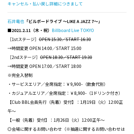
キャンセル・払い戻し詳細につきまして
石井竜也
「ビルボードライブ ～LIKE A JAZZ 7～」
■2021.2.11（木・祝）
Billboard Live TOKYO
［1stステージ］
OPEN 15:30／START 16:30
→時間変更 OPEN 14:00／START 15:00
［2ndステージ］
OPEN 18:30／START 19:30
→時間変更 OPEN 17:00／START 18:00
※完全入替制
・サービスエリア／全席指定：￥9,900-（飲食代別）
・カジュアルエリア／全席指定：￥8,900-（1ドリンク付き）
【Club BBL会員先行（先着）受付】：1月19日（火）12:00正
午〜
【一般（先着）受付】：
1
月
26
日（火）
12:00
正午～
◎会場に関するお問い合わせ（※抽選に関するお問い合わせは