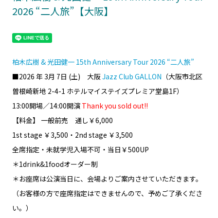
2026 “二人旅”【大阪】
柏木広樹 & 光田健一 15th Anniversary Tour 2026 “二人旅”
■2026 年 3月 7日 (土) 大阪
Jazz Club GALLON
（大阪市北区
曽根崎新地 2-4-1 ホテルマイステイズプレミア堂島1F）
13:00開場／14:00開演
Thank you sold out!!
【料金】 一般前売 通し￥6,000
1st stage ￥3,500・2nd stage ￥3,500
全席指定・未就学児入場不可・当日￥500UP
＊1drink&1foodオーダー制
＊お座席は公演当日に、会場よりご案内させていただきます。
（お客様の方で座席指定はできませんので、予めご了承くださ
い。）