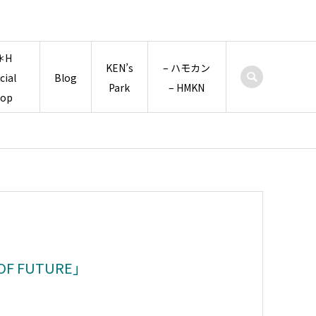
＊H
KEN’s
– ハモカン
icial
Blog
Park
– HMKN
hop
 FUTURE」