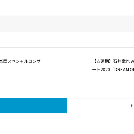
弦楽団スペシャルコンサ
【☆延期】石井竜也 w
ート2020「DREAM O
ト