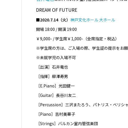
DREAM OF FUTURE
■2020.7.14（火）
神戸文化ホール 大ホール
開場 18:00 / 開演 19:00
￥9,000- / 学生席￥1,000-（全席指定・税込）
※学生席の方は、ご入場の際、学生証の提示をお願
※未就学児の入場不可
［出演］石井竜也
［指揮］柳澤寿男
［E.Piano］光田健一
［Guitar］長谷川友二
［Percussion］三沢またろう、パトリス・ベリシ
［Piano］吉村美華子
［Strings］バルカン室内管弦楽団