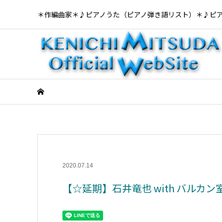
＊作編曲家＊♪ピアノうた（ピアノ弾き語リスト）＊♪ピ
2020.07.14
【☆延期】石井竜也 with バルカン室