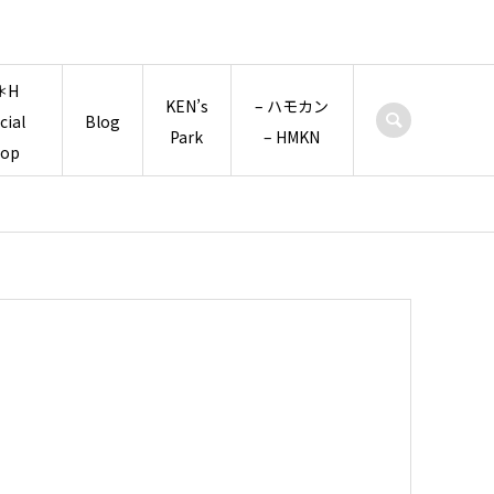
＊H
KEN’s
– ハモカン
icial
Blog
Park
– HMKN
hop