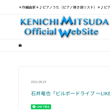
＊作編曲家＊♪ピアノうた（ピアノ弾き語リスト）＊♪ピ
2021.08.23
石井竜也「ビルボードライブ ～LIKE 