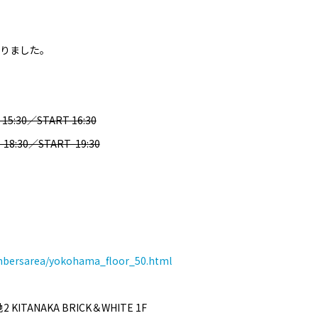
りました。
 15:30／START 16:30
 18:30／START 19:30
embersarea/yokohama_floor_50.html
ITANAKA BRICK＆WHITE 1F