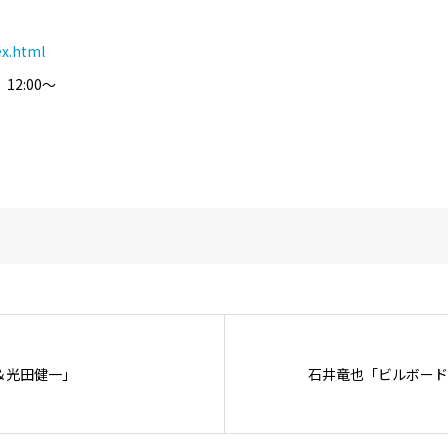
ex.html
12:00〜
原大＆光田健一」
石井竜也「ビルボードライ