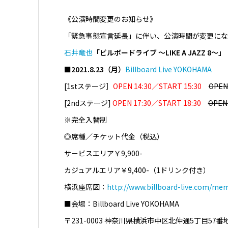
《公演時間変更のお知らせ》
「緊急事態宣言延長」に伴い、公演時間が変更にな
石井竜也
「ビルボードライブ ～LIKE A JAZZ 8～」
■2021.8.23（月）
Billboard Live YOKOHAMA
[1stステージ］
OPEN 14:30／START 15:30
OPEN
[2ndステージ]
OPEN 17:30／START 18:30
OPEN
※
完全入替制
◎席種／チケット代金（税込）
サービスエリア￥9,900-
カジュアルエリア￥9,400-（1ドリンク付き）
横浜座席図：
http://www.billboard-live.com/m
■会場：Billboard Live YOKOHAMA
〒231-0003 神奈川県横浜市中区北仲通5丁目57番地2 K