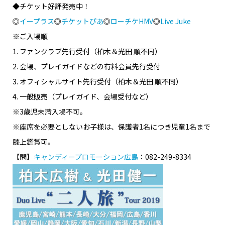
◆チケット好評発売中！
◎
イープラス
◎
チケットぴあ
◎
ローチケHMV
◎
Live Juke
※ご入場順
1. ファンクラブ先行受付（柏木＆光田 順不同）
2. 会場、プレイガイドなどの有料会員先行受付
3. オフィシャルサイト先行受付（柏木＆光田 順不同）
4. 一般販売（プレイガイド、会場受付など）
※3歳児未満入場不可。
※座席を必要としないお子様は、保護者1名につき児童1名まで
膝上鑑賞可。
【問】
キャンディープロモーション広島
：082-249-8334