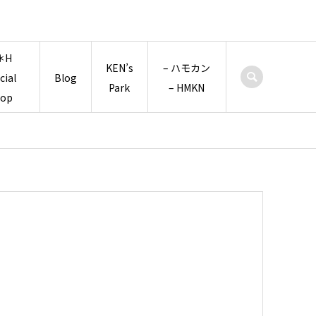
＊H
KEN’s
– ハモカン
icial
Blog
Park
– HMKN
hop