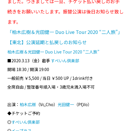
ました。つきましては一旦、チケット払い戻しのお手
続きをお願いいたします。振替公演は後日お知らせ致し
ます。
「柏木広樹＆光田健一 Duo Live Tour 2020 “二人旅”」
【東北】公演延期と払戻しのお知らせ
柏木広樹＆光田健一 Duo Live Tour 2020 “二人旅”
■2020.3.13（金
）岩手
すぺいん倶楽部
開場 18:30 / 開演 19:00
一般前売 ￥5,500 / 当日 ￥500 UP / 1drink付き
全席自由 / 整理番号順入場・3歳児未満入場不可
出演：
柏木広樹
（Vc,Cho）
光田健一
（Pf,Vo）
◆チケットご予約
◎
すぺいん倶楽部
◎
イープラス