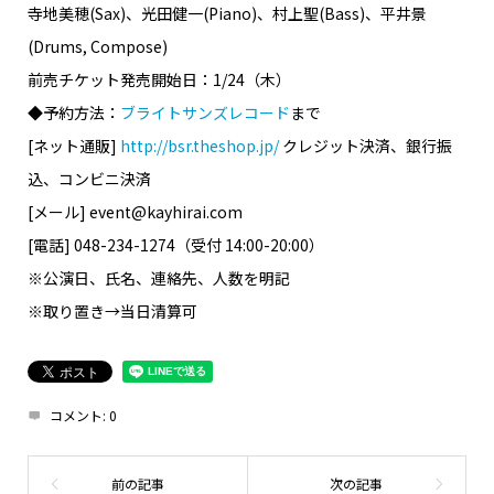
寺地美穂(Sax)、光田健一(Piano)、村上聖(Bass)、平井景
(Drums, Compose)
前売チケット発売開始日：1/24（木）
◆予約方法：
ブライトサンズレコード
まで
[ネット通販]
http://bsr.theshop.jp/
クレジット決済、銀行振
込、コンビニ決済
[メール] event@kayhirai.com
[電話] 048-234-1274（受付 14:00-20:00）
※公演日、氏名、連絡先、人数を明記
※取り置き→当日清算可
コメント:
0