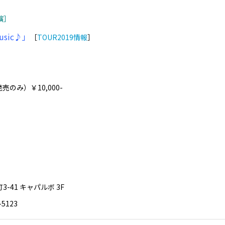
演］
Music♪」
［
TOUR2019情報
］
発売のみ）￥10,000-
町3-41 キャパルボ 3F
5123