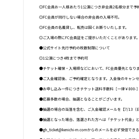
◎FC会員お一人様あたり1公演につき非会員2名様分まで予
◎FC会員が同行しない場合の非会員の入場不可。
◎FC会員の名義貸し、転売は固くお断りいたします。
◎ご入場の際にFC会員証をご提示いただくことがあります
●公式サイト先行予約の枚数制限について
◎1公演につき4枚まで予約可
●チケット確保・入場順などにおいて、FC会員優先となり
●ご入金確認後、ご予約確定となります。入金後のキャン
●お申し込み一件につきチケット送料手数料［一律￥800-
●応募多数の場合、抽選となることがございます。
●抽選の場合の当落を含む、ご入金確認メールを【7/13（
●抽選となった場合、落選された方へは「チケット代金」と
●gh_ticket@kenichi-m.comからのメールを必ず受