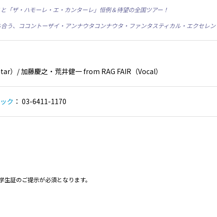
こと「ザ・ハモーレ・エ・カンターレ」恒例＆待望の全国ツアー！
ち合う、ココントーザイ・アンナウタコンナウタ・ファンタスティカル・エクセレン
itar）/ 加藤慶之・荒井健一 from RAG FAIR（Vocal）
ック
： 03-6411-1170
。学生証のご提示が必須となります。
。