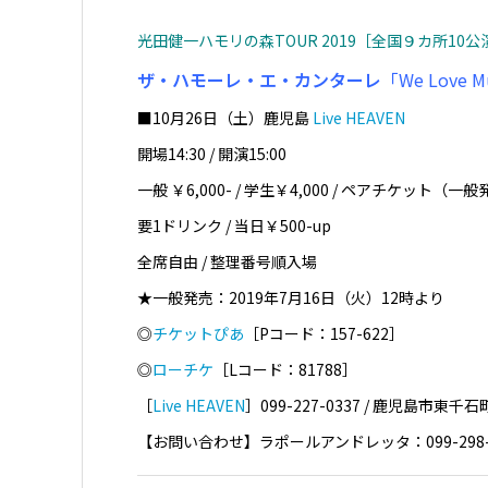
光田健一ハモリの森TOUR 2019［全国９カ所10公
ザ・ハモーレ・エ・カンターレ
「We Love 
■10月26日（土）鹿児島
Live HEAVEN
開場14:30 / 開演15:00
一般 ￥6,000- / 学生￥4,000 / ペアチケット（一般
要1ドリンク / 当日￥500-up
全席自由 / 整理番号順入場
★一般発売：2019年7月16日（火）12時より
◎
チケットぴあ
［Pコード：157-622］
◎
ローチケ
［Lコード：81788］
［
Live HEAVEN
］099-227-0337 / 鹿児島市東千石
【お問い合わせ】ラポールアンドレッタ：099-298-