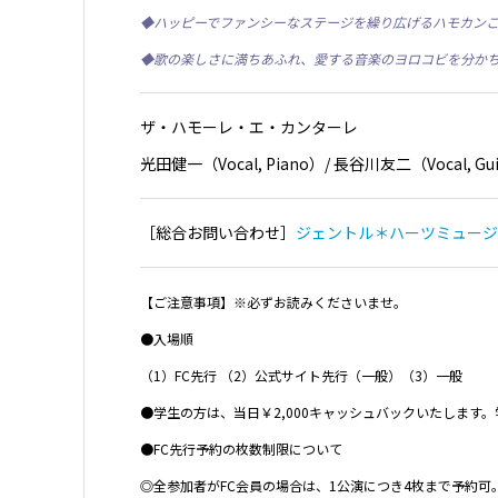
◆ハッピーでファンシーなステージを繰り広げるハモカン
◆歌の楽しさに満ちあふれ、愛する音楽のヨロコビを分か
ザ・ハモーレ・エ・カンターレ
光田健一（Vocal, Piano）/ 長谷川友二（Vocal, Gu
［総合お問い合わせ］
ジェントル＊ハーツミュージ
【ご注意事項】※必ずお読みくださいませ。
●入場順
（1）FC先行 （2）公式サイト先行（一般）（3）一般
●学生の方は、当日￥2,000キャッシュバックいたします
●FC先行予約の枚数制限について
◎全参加者がFC会員の場合は、1公演につき4枚まで予約可