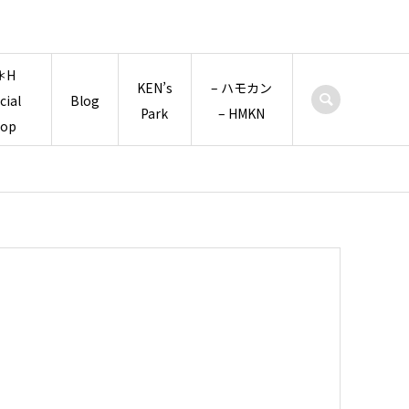
＊H
KEN’s
– ハモカン
icial
Blog
Park
– HMKN
hop