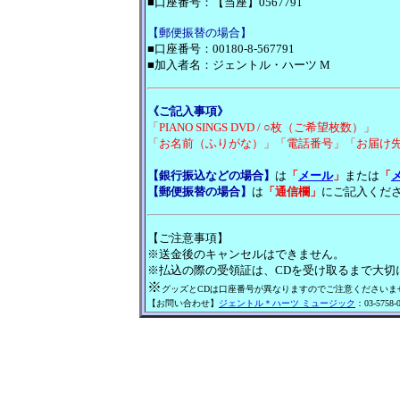
■口座番号：【当座】0567791
【郵便振替の場合】
■口座番号：00180-8-567791
■加入者名：ジェントル・ハーツ M
《ご記入事項》
「PIANO SINGS DVD / ○枚（ご希望枚数）」
「お名前（ふりがな）」「電話番号」「お届け
【銀行振込などの場合】
は
「
メール
」
または
「
【郵便振替の場合】
は
「通信欄」
にご記入くだ
【ご注意事項】
※送金後のキャンセルはできません。
※払込の際の受領証は、CDを受け取るまで大切
※
グッズとCDは口座番号が異なりますのでご注意くださいま
【お問い合わせ】
ジェントル＊ハーツ ミュージック
：03-5758-