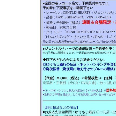
●全国の各レコード店で、予約受付中です！
予約時に下記事項をご確認下さい
・レーベル：GENTLE*HEARTS（ジェントル*
・品番：DVD→GHDV4203、VHS→GHV-4202
通販＆会場限定・改
・価格：
￥4,200-
（税込）
・発売日：2002/10/10
・タイトル：「KENICHI MITSUDA RECITAL****
（けんいちみつだ・りさいたる・ぴあの・しんぐ
※
お店でのお取り寄せのお申し込みがスムーズに行かない場合
●ジェントル＊ハーツの通信販売～予約受付中！
※お手元にご到着するまで、一週間ほどかかる場合がございま
◆以下のどちらかによりご送金ください。
◎ゆうちょ銀行の払込（ネットバンキングを含
◎郵便振替（郵便局に備え付けのブルーの用紙
【代金】
￥
2,000（税込） × 希望枚数 ＋［送料・
※送料・手数料［全CD・DVD共通］1枚～2枚￥50
送料無
●CD・DVD・グッズご購入の総額が【￥7,000以上】で
●送料がご不明な場合は、どうぞお気軽にお問い合わせくださ
【銀行振込などの場合】
■お振込先金融機関：ゆうちょ銀行 〇一九店（