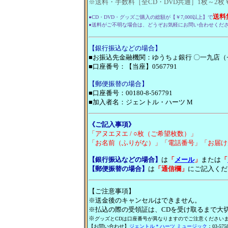
※送料・手数料［全CD・DVD共通］1枚～2枚￥50
送料
●CD・DVD・グッズご購入の総額が【￥7,000以上】で
●送料がご不明な場合は、どうぞお気軽にお問い合わせくだ
【銀行振込などの場合】
■お振込先金融機関：ゆうちょ銀行 〇一九店
■口座番号：【当座】0567791
【郵便振替の場合】
■口座番号：00180-8-567791
■加入者名：ジェントル・ハーツ M
《ご記入事項》
「アヌエヌエ / ○枚（ご希望枚数）」
「お名前（ふりがな）」「電話番号」「お届け
【銀行振込などの場合】
は
「
メール
」
または
「
【郵便振替の場合】
は
「通信欄」
にご記入くだ
【ご注意事項】
※送金後のキャンセルはできません。
※払込の際の受領証は、CDを受け取るまで大
※
グッズとCDは口座番号が異なりますのでご注意ください
【お問い合わせ】
ジェントル＊ハーツ ミュージック
：03-5758