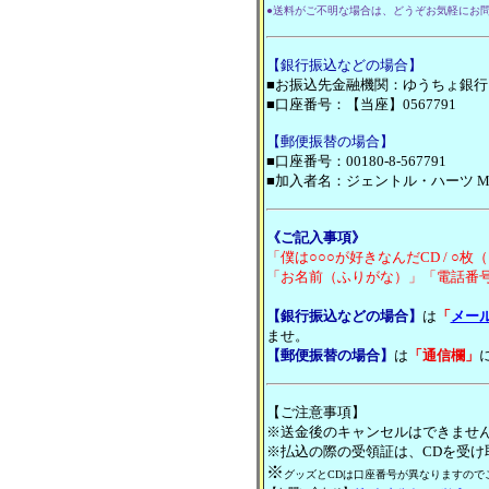
●送料がご不明な場合は、どうぞお気軽にお
【銀行振込などの場合】
■お振込先金融機関：ゆうちょ銀行
■口座番号：【当座】0567791
【郵便振替の場合】
■口座番号：00180-8-567791
■加入者名：ジェントル・ハーツ 
《ご記入事項》
「僕は○○○が好きなんだCD / ○
「お名前（ふりがな）」「電話番
【銀行振込などの場合】
は
「
メー
ませ。
【郵便振替の場合】
は
「通信欄」
【ご注意事項】
※送金後のキャンセルはできませ
※払込の際の受領証は、CDを受け
※
グッズとCDは口座番号が異なりますので