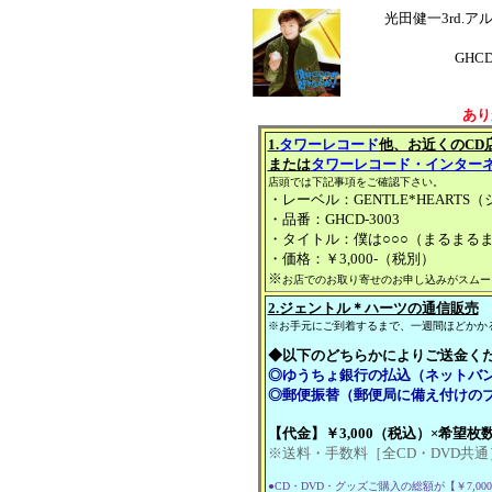
光田健一3rd.ア
GHC
あり
1.
タワーレコード
他、お近くのCD
または
タワーレコード・インター
店頭では下記事項をご確認下さい。
・レーベル：GENTLE*HEARTS
・品番：GHCD-3003
・タイトル：僕は○○○（まるまる
・価格：￥3,000-（税別）
※
お店でのお取り寄せのお申し込みがスムー
2.ジェントル＊ハーツの通信販売
※お手元にご到着するまで、一週間ほどかか
◆以下のどちらかによりご送金く
◎ゆうちょ銀行の払込（ネットバ
◎郵便振替（郵便局に備え付けの
【代金】￥3,000（税込）×希望枚数
※送料・手数料［全CD・DVD共通］1
●CD・DVD・グッズご購入の総額が【￥7,00